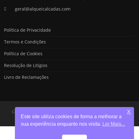
geral@alqueicalcadas.com
Política de Privacidade
Termos e Condições
Política de Cookies
Resolução de Litígios
Livro de Reclamações
X
Copyright © 2023 Alqueicalçadas - Desenvolvido por:
Sweb.Edu
Este site utiliza cookies de forma a melhorar a
Screenr
sua experiência enquanto nos visita.
Ler Mais...
parallax
theme