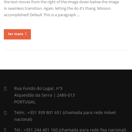
the text moves from the right of the image down below the image
in seamless transition. Again, letting the do it’s thang. Mission
accomplished! Default This is a paragraph….
ler mais
Rua Fundo do Lugar, nº3
Alqueidão da Serra | 2480-013
PORTUGAL
Telm.: +351 939 801 651 (chamada para rede móvel
nacional)
Tel.: +351 244 401 160 (chamada para rede fixa nacional)