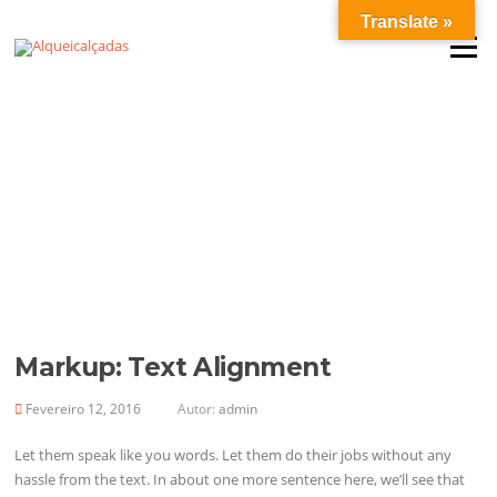
Saltar
Translate »
para
Menu
o
conteúdo
Markup: Text Alignment
Fevereiro 12, 2016
Autor:
admin
Let them speak like you words. Let them do their jobs without any
hassle from the text. In about one more sentence here, we’ll see that