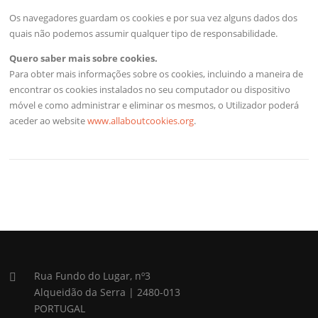
Os navegadores guardam os cookies e por sua vez alguns dados dos
quais não podemos assumir qualquer tipo de responsabilidade.
Quero saber mais sobre cookies.
Para obter mais informações sobre os cookies, incluindo a maneira de
encontrar os cookies instalados no seu computador ou dispositivo
móvel e como administrar e eliminar os mesmos, o Utilizador poderá
aceder ao website
www.allaboutcookies.org
.
Rua Fundo do Lugar, nº3
Alqueidão da Serra | 2480-013
PORTUGAL